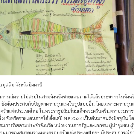
ุสลิม จังหวัดปัตตานี
านการณ์ความไม่สงบในสามจังหวัดชายแดนภาคใต้แล้วประชากรในจังหวั
ยังต้องประสบกับปัญหาความรุนแรงในรูปแบบอื่น โดยเฉพาะความรุนแรง
รัวแห่งประเทศไทย ในพระราชูปถัมภ์สมเด็จพระศรีนครินทราบรมราชช
 3 จังหวัดชายแดนภาคใต้ ตั้งแต่ปี พ.ศ.2532 เป็นต้นมาจนถึงปัจจุบัน โ
การอิสลามประจำจังหวัด หน่วยงานภาครัฐและเอกชน ผู้นำชุมชน ผู
่ผ่านมาของสมาคมวางแผนครอบครัวแห่งประเทศไทยฯ มีประสบการณ์การ