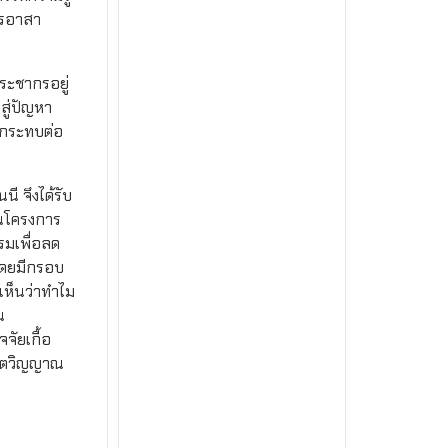
กรอาสา
ระชากรอยู่
สู่ปัญหา
ลกระทบต่อ
 จึงได้รับ
นโครงการ
รมเพื่อลด
โดยมีกรอบ
้เห็นว่าทำไม
น
จัยเกื้อ
ำจิตวิญญาณ