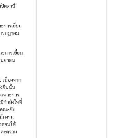
ปัตตานี”
ะการเยี่ยม
น กรกฎาคม
ละการเยี่ยม
กันยายน
 เนื่องจาก
งยืนนั้น
ยเฉพาะการ
ีกำลังใจที่
พคณะขับ
ำนักงาน
อดจนให้
งและความ