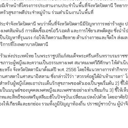
มีเจ้าหน้าที่โครงการประสานงานประจำในพื้นที่จังหวัดปัตตานี วิทยา
สุขภาพดีประจำหมู่บ้าน ร่วมดำเนินงานในพื้นที่
ังหวัดปัตตานี พบว่าพื้นที่จังหวัดปัตตานีมีปัญหาการหย่าร้างสูง ป
งเพศสัมพันธ์ การติดเชื้อเอชไอวี/เอดส์ และการใช้ยาเสพติดสูง ซึ่งนำไป
็นปัญหาที่รุนแรง ก่อให้เกิดความเสียหาย ด้านร่างกายและจิตใจ ส่งผ
ริการที่โรงพยาบาลปัตตานี
แห่งประเทศไทย ในพระราชูปถัมภ์สมเด็จพระศรีนครินทราบรมราชชนนี
ภาวะผู้หญิงและความเป็นธรรมทางเพศ สมาคมเพศวิถีศึกษา ให้ดำเนิ
ริ่ง จังหวัดปัตตานีมาตั้งแต่ปี พ.ศ. 2556 โดยใช้แนวทางการทำกิจกร
าสดาในศาสนาอิสลาม ซึ่งกล่าวไว้ว่า “สวรรค์อยู่ใต้ฝ่าเท้ามารดา” 
ยสำหรับผู้หญิงโดยเอาประเด็นรักสุขภาพของตัวเองเป็นจุดเริ่มต้น 2) ชี้ให
ามเป็นมนุษย์ของบุคคลเพศหญิงและเพศชายอย่างเท่าเทียมกัน 3) ชี้ให้เห็
และสิทธิของสตรีมุสลีมะฮ์ในปัจจุบันเปลี่ยนแปลงไปด้วย โดยอาศัยปัจ
งให้เกียรติและยกย่อง รวมทั้งภูมิปัญญาท้องถิ่น ปราชญ์ชาวบ้าน ผู้น