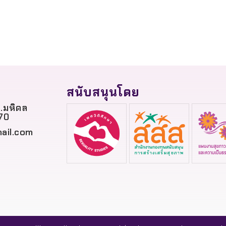
สนับสนุนโดย
.มหิดล
70
ail.com