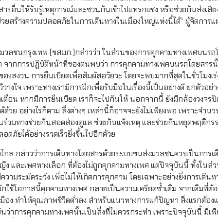
อื่นให้รับรู้เหตุการณ์และชวนกันเข้าไปแทรกแซง หรือช่วยกันส่งเสียง
ยสร้างความปลอดภัยในการเดินทางในเมืองใหญ่แห่งนี้ได้” ผู้จัดการ
่งมวลชนกรุงเทพ (ขสมก.)กล่าวว่า ในส่วนของการคุกคามทางเพศบนร
มาก จากการปฏิบัติหน้าที่ของตนพบว่า การคุกคามทางเพศบนรถโดยสารน
งสงวน การยืนเบียดเพื่อสัมผัสอวัยวะ โดยจะพบมากที่สุดในชั่วโมงเร่งด่
งใจ เพราะทางเรามีการฝึกเพื่อรับมือในเรื่องนี้เป็นอย่างดี ยกตัวอย่างเ
ักเตือน หากมีการยืนเบียด เราก็จะไปกันให้ นอกจากนี้ ยังมีกล้องวงจรปิด 
วย อย่างไรก็ตาม สิ่งต่างๆ เหล่านี้ก็อาจจะยังไม่เพียงพอ เพราะจำน
อนร่วมทางช่วยกันสอดส่องดูแล ช่วยกันแจ้งเหตุ และช่วยกันหยุดพฤติก
ลอดภัยได้อย่างรวดเร็วยิ่งขึ้นไปอีกด้วย
ก้าวไกล กล่าวว่าการเดินทางโดยสารด้วยระบบขนส่งมวลชนควรเป็นการเดิ
และเพศทางเลือก ที่ต้องไม่ถูกคุกคามทางเพศ แต่ปัจจุบันนี้ ทั้งในส่ว
ีความระมัดระวัง เพื่อไม่ให้เกิดการคุกคาม โดยเฉพาะอย่างยิ่งการเดินท
ทำมักใช้โอกาสนี้คุกคามทางเพศ กลายเป็นความเครียดซ้ำเติม จากเดิมที่ต้อ
นเมือง ทำให้คุณภาพชีวิตต่ำลง สำหรับแนวทางการแก้ปัญหา สิ่งแรกต้องแก
นว่าการคุกคามทางเพศนั้นเป็นสิ่งที่ไม่ควรกระทำ เพราะปัจจุบันนี้ มีเพ