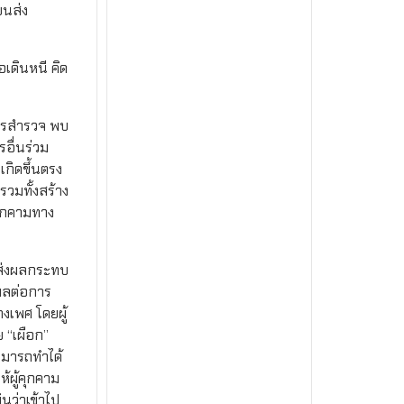
ขนส่ง
อเดินหนี คิด
กการสำรวจ พบ
อื่นร่วม
เกิดขึ้นตรง
รวมทั้งสร้าง
คุกคามทาง
นส่งผลกระทบ
งผลต่อการ
งเพศ โดยผู้
 “เผือก”
ามารถทำได้
ห้ผู้คุกคาม
นว่าเข้าไป