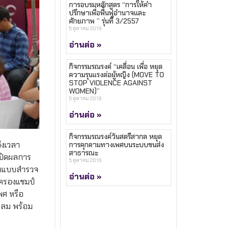
การอบรมหลักสูตร “การให้คำ
ปรึกษาเพื่อฟื้นฟูอำนาจและ
ศักยภาพ ” รุ่นที่ 3/2557
5 ตุลาคม 2019
อ่านต่อ »
กิจกรรมรณรงค์ “เคลื่อน เพื่อ หยุด
ความรุนแรงต่อผู้หญิง (MOVE TO
STOP VIOLENCE AGAINST
WOMEN)”
5 ตุลาคม 2019
อ่านต่อ »
กิจกรรมรณรงค์วันสตรีสากล หยุด
ึงเวลา
การคุกคามทางเพศบนระบบขนส่ง
สาธารณะ
เปิดผลการ
5 ตุลาคม 2019
อบแบบสำรวจ
อ่านต่อ »
 ครองแชมป์
พศ หรือ
ะโลม พร้อม