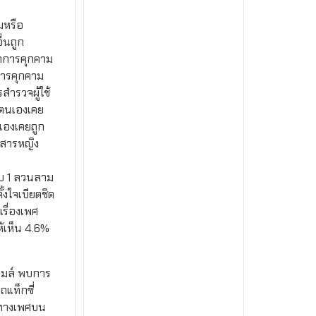
มหรือ
่นถูก
หาการคุกคาม
การคุกคาม
ำรวจผู้ใช้
่ตนเองเคย
เองเคยถูก
ยสารหญิง
ับ 1 ลวนลาม
งใจเบียดชิด
รื่องเพศ
ห้เห็น 4.6%
ถเมล์ พบการ
แท็กซี่
ามทางเพศบน