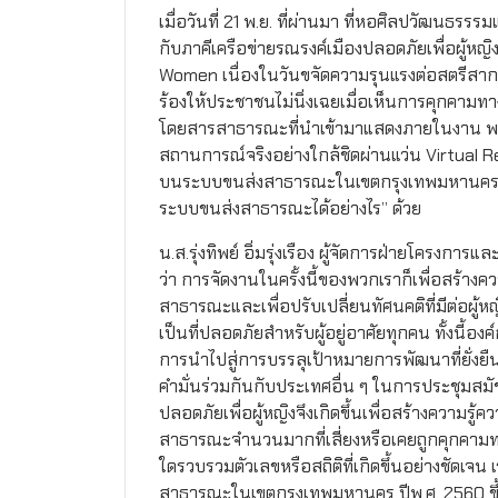
เมื่อวันที่ 21 พ.ย. ที่ผ่านมา ที่หอศิลปวัฒนธ
กับภาคีเครือข่ายรณรงค์เมืองปลอดภัยเพื่อผู้หญ
Women เนื่องในวันขจัดความรุนแรงต่อสตรีสากล
ร้องให้ประชาชนไม่นิ่งเฉยเมื่อเห็นการคุกคา
โดยสารสาธารณะที่นำเข้ามาแสดงภายในงาน พร้อ
สถานการณ์จริงอย่างใกล้ชิดผ่านแว่น Virtual 
บนระบบขนส่งสาธารณะในเขตกรุงเทพมหานครเป็
ระบบขนส่งสาธารณะได้อย่างไร” ด้วย
น.ส.รุ่งทิพย์ อิ่มรุ่งเรือง ผู้จัดการฝ่ายโครงก
ว่า การจัดงานในครั้งนี้ของพวกเราก็เพื่อสร
สาธารณะและเพื่อปรับเปลี่ยนทัศนคติที่มีต่อผ
เป็นที่ปลอดภัยสำหรับผู้อยู่อาศัยทุกคน ทั้งนี้อ
การนำไปสู่การบรรลุเป้าหมายการพัฒนาที่ยั่ง
คำมั่นร่วมกันกับประเทศอื่น ๆ ในการประชุมสม
ปลอดภัยเพื่อผู้หญิงจึงเกิดขึ้นเพื่อสร้างความรู
สาธารณะจำนวนมากที่เสี่ยงหรือเคยถูกคุกคามท
ใดรวบรวมตัวเลขหรือสถิติที่เกิดขึ้นอย่างชั
สาธารณะในเขตกรุงเทพมหานคร ปีพ.ศ. 2560 ขึ้น 