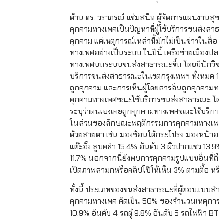
ด้าน ดร. วราภรณ์ แช่มสนิท ผู้จัดการแผนงาน
คุกคามทางเพศเป็นปัญหาที่ผู้ใช้บริการขนส่งสา
คุกคาม แต่เหตุการณ์เหล่านี้มักไม่เป็นข่าวในส
ทางเพศอย่างเป็นระบบ ในปีนี้ เครือข่ายเมืองป
ทางเพศบนระบบขนส่งสาธารณะขึ้น โดยมีนักวิ
บริการขนส่งสาธารณะในเขตกรุงเทพฯ ทั้งหมด 1,6
ถูกคุกคาม และการเห็นผู้โดยสารอื่นถูกคุกคาม
คุกคามทางเพศขณะใช้บริการขนส่งสาธารณะ โดยผ
ระบุว่าตนเองเคยถูกคุกคามทางเพศขณะใช้บริ
ในส่วนของลักษณะพฤติกรรมการคุกคามทางเพศที่
ด้วยสายตา เช่น มองช้อนใต้กระโปรง มองหน้าอก 
แต๊ะอั๋ง ลูบคลำ 15.4% อันดับ 3 ผิวปากแซว 13.
11.7% นอกจากนี้ยังพบการคุกคามรูปแบบอื่นที่ถือ
เปิดภาพลามกหรือคลิปโป๊ให้เห็น 3% ตามตื้อ 
ทั้งนี้ ประเภทของขนส่งสาธารณะที่ผู้ตอบแบบส
คุกคามทางเพศ คิดเป็น 50% ของจำนวนเหตุการณ์คุ
10.9% อันดับ 4 รถตู้ 9.8% อันดับ 5 รถไฟฟ้า