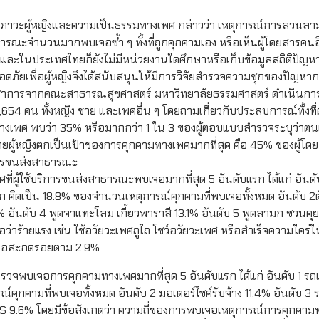
สุขภาวะผู้หญิงและความเป็นธรรมทางเพศ กล่าวว่า เหตุการณ์การลวนลา
ธารณะจำนวนมากพบเจอซ้ำ ๆ ทั้งที่ถูกคุกคามเอง หรือเห็นผู้โดยสารคนอื
ื่อ และในประเทศไทยก็ยังไม่มีหน่วยงานใดศึกษาหรือเก็บข้อมูลสถิติปัญ
ลอดภัยเพื่อผู้หญิงจึงได้สนับสนุนให้มีการวิจัยสำรวจความชุกของปัญหา
ชาการจากคณะสาธารณสุขศาสตร์ มหาวิทยาลัยธรรมศาสตร์ ดำเนินการส
54 คน ทั้งหญิง ชาย และเพศอื่น ๆ โดยถามเกี่ยวกับประสบการณ์ทั้งที
ทางเพศ พบว่า 35% หรือมากกว่า 1 ใน 3 ของผู้ตอบแบบสำรวจระบุว่าตน
ู้หญิงตกเป็นเป้าของการคุกคามทางเพศมากที่สุด คือ 45% ของผู้โด
การขนส่งสาธารณะ
ผู้ใช้บริการขนส่งสาธารณะพบเจอมากที่สุด 5 อันดับแรก ได้แก่ อันด
คิดเป็น 18.8% ของจำนวนเหตุการณ์คุกคามที่พบเจอทั้งหมด อันดับ 2ตั้
9% อันดับ 4 พูดจาแทะโลม เกี้ยวพาราสี 13.1% อันดับ 5 พูดลามก ชวนคุยเ
ว่าร้ายแรง เช่น ใช้อวัยวะเพศถูไถ โชว์อวัยวะเพศ หรือสำเร็จความใคร่ใ
หรือสะกดรอยตาม 2.9%
ำรวจพบเจอการคุกคามทางเพศมากที่สุด 5 อันดับแรก ได้แก่ อันดับ 1 ร
กคามที่พบเจอทั้งหมด อันดับ 2 มอเตอร์ไซค์รับจ้าง 11.4% อันดับ 3 รถ
 BTS 9.6% โดยมีข้อสังเกตว่า ความถี่ของการพบเจอเหตุการณ์การคุกค