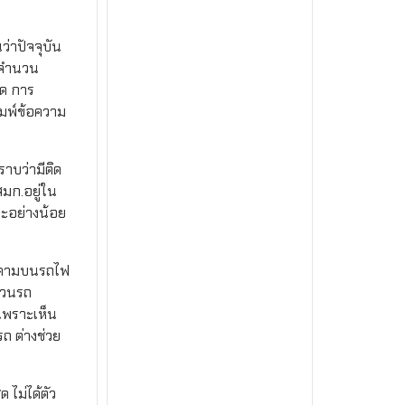
ว่าปัจจุบัน
บจำนวน
ยด การ
ิมพ์ข้อความ
ราบว่ามีติด
มก.อยู่ใน
าะอย่างน้อย
ุกคามบนรถไฟ
ขบวนรถ
 เพราะเห็น
ถ ต่างช่วย
 ไม่ได้ตัว