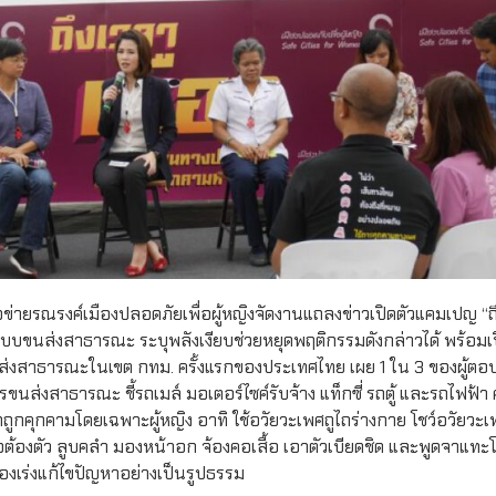
อข่ายรณรงค์เมืองปลอดภัยเพื่อผู้หญิงจัดงานแถลงข่าวเปิดตัวแคมเปญ “ถ
ะบบขนส่งสาธารณะ ระบุพลังเงียบช่วยหยุดพฤติกรรมดังกล่าวได้ พร้อม
งสาธารณะในเขต กทม. ครั้งแรกของประเทศไทย เผย 1 ใน 3 ของผู้ต
นส่งสาธารณะ ชี้รถเมล์ มอเตอร์ไซค์รับจ้าง แท็กซี่ รถตู้ และรถไฟฟ้า
กคุกคามโดยเฉพาะผู้หญิง อาทิ ใช้อวัยวะเพศถูไถร่างกาย โชว์อวัยวะเ
ื้อต้องตัว ลูบคลำ มองหน้าอก จ้องคอเสื้อ เอาตัวเบียดชิด และพูดจาแท
้องเร่งแก้ไขปัญหาอย่างเป็นรูปธรรม