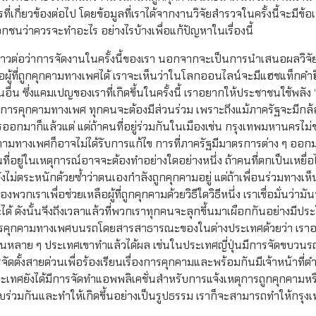
ี่เกี่ยวข้องต่อไป โดยข้อมูลที่เราได้จากงานวิจัยสำรวจในครั้งนี้จะมีข้อ
อกชนว่าควรจะทำอะไร อย่างไรบ้างเพื่อแก้ปัญหาในเรื่องนี้
วต่อว่าการจัดงานในครั้งนี้ของเรา นอกจากจะเป็นการนำเสนอผลวิจัยแ
อผู้ที่ถูกคุกคามทางเพศได้ เราจะเห็นว่าในโลกออนไลน์จะมีแฮชแท็กคำฮ
อื่น ซึ่งแคมเปญของเราที่เกิดขึ้นในครั้งนี้ เราอยากให้ประชาชนใช้พลัง “
หาการคุกคามทางเพศ ทุกคนจะต้องมีส่วนร่วม เพราะถึงแม้ภาครัฐจะมีกล
อกมาก็แล้วแต่ แต่ถ้าคนที่อยู่ร่วมกันในเมืองเช่น กรุงเทพมหานครไม่ช
กคามทางเพศก็อาจไม่ได้รับการแก้ไข การที่ภาครัฐมีมาตรการต่าง ๆ ออก
รือคนที่อยู่ในเหตุการณ์อาจจะต้องทำอย่างใดอย่างหนึ่ง ถ้าคนที่ตกเป็นเหยื
งไม่ตระหนักด้วยซ้ำว่าตนเองกำลังถูกคุกคามอยู่ แต่ถ้าเพื่อนร่วมทางเห็
วกเราเพื่อช่วยเหลือผู้ที่ถูกคุกคามด้วยวิธีใดวิธีหนึ่ง เราเชื่อมั่นว่า
ดังนั้นจึงถึงเวลาแล้วที่พวกเราทุกคนจะลุกขึ้นมาเผือกกันอย่างมีประ
หาการคุกคามทางเพศบนรถโดยสารสาธารณะของในต่างประเทศด้วยว่า เรา
ี่ในหลาย ๆ ประเทศเขาทำแล้วได้ผล เช่นในประเทศญี่ปุ่นมีการจัดขบวนร
ตั้งสายด่วนเพื่อร้องเรียนเรื่องการคุกคามและพร้อมกันมีเจ้าหน้าที่ตำ
ประเทศยังได้มีการจัดทำแอพพลิเคชั่นสำหรับการแจ้งเหตุการถูกคุกคาม
ับร่วมกันและทำให้เกิดขึ้นอย่างเป็นรูปธรรม เราก็จะสามารถทำให้กร