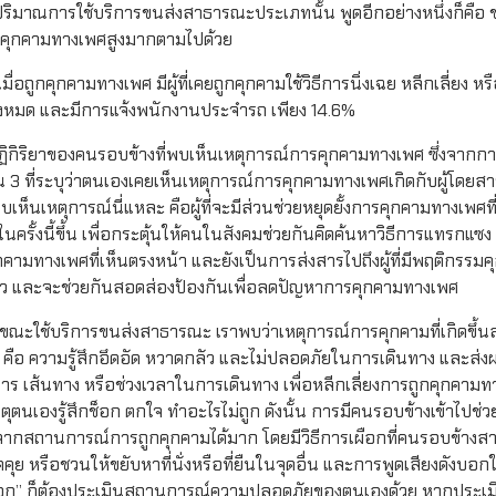
ิมาณการใช้บริการขนส่งสาธารณะประเภทนั้น พูดอีกอย่างหนึ่งก็คือ 
รณ์คุกคามทางเพศสูงมากตามไปด้วย
มื่อถูกคุกคามทางเพศ มีผู้ที่เคยถูกคุกคามใช้วิธีการนิ่งเฉย หลีกเลี่ยง หรื
ั้งหมด และมีการแจ้งพนักงานประจำรถ เพียง 14.6%
คือปฏิกิริยาของคนรอบข้างที่พบเห็นเหตุการณ์การคุกคามทางเพศ ซึ่งจา
ใน 3 ที่ระบุว่าตนเองเคยเห็นเหตุการณ์การคุกคามทางเพศเกิดกับผู้โดยสาร
พบเห็นเหตุการณ์นี่แหละ คือผู้ที่จะมีส่วนช่วยหยุดยั้งการคุกคามทางเพศที่
นครั้งนี้ขึ้น เพื่อกระตุ้นให้คนในสังคมช่วยกันคิดค้นหาวิธีการแทรกแซง 
มทางเพศที่เห็นตรงหน้า และยังเป็นการส่งสารไปถึงผู้ที่มีพฤติกรรม
ล่าว และจะช่วยกันสอดส่องป้องกันเพื่อลดปัญหาการคุกคามทางเพศ
พศขณะใช้บริการขนส่งสาธารณะ เราพบว่าเหตุการณ์การคุกคามที่เกิดขึ้
จ คือ ความรู้สึกอึดอัด หวาดกลัว และไม่ปลอดภัยในการเดินทาง และส่
ีการ เส้นทาง หรือช่วงเวลาในการเดินทาง เพื่อหลีกเลี่ยงการถูกคุกคามทา
ตนเองรู้สึกช็อก ตกใจ ทำอะไรไม่ถูก ดังนั้น การมีคนรอบข้างเข้าไปช่วย
้นจากสถานการณ์การถูกคุกคามได้มาก โดยมีวิธีการเผือกที่คนรอบข้างส
ดคุย หรือชวนให้ขยับหาที่นั่งหรือที่ยืนในจุดอื่น และการพูดเสียงดังบอกใ
ไป “เผือก” ก็ต้องประเมินสถานการณ์ความปลอดภัยของตนเองด้วย หากประเมิ