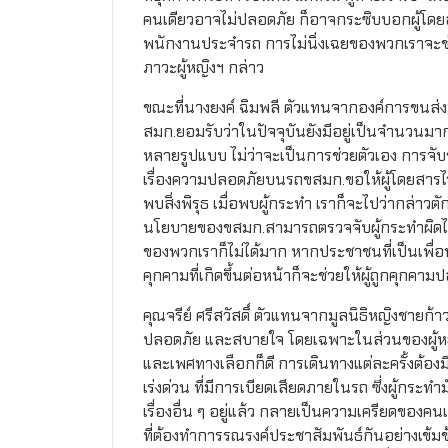
คนเดียวอาจไม่ปลอดภัย ก็อาจกระซิบบอกผู้โดยสาร
พนักงานประจำรถ การไม่นิ่งเฉยของพวกเราจะช่ว
ภาวะผู้หญิงฯ กล่าว
ขณะที่นางยงค์ ฉิมพลี ตัวแทนจากองค์การขนส
สมก.ยอมรับว่าในปัจจุบันยังมีอยู่เป็นจำนวน
หลายรูปแบบ ไม่ว่าจะเป็นการช่วยตัวเอง การจับขอ
เรื่องความปลอดภัยบนรถขสมก.ขอให้ผู้โดยสารไว้วา
พบสิ่งพิรุธ เมื่อพบผู้กระทำ เราก็จะไปว่ากล่าวต
นโยบายของขสมก.สามารถตรวจจับผู้กระทำผิดได้ด้
ของพวกเราก็ไม่ได้มาก หากประชาชนที่เป็นเพื่
คุกคามที่เกิดขึ้นต่อหน้าก็จะช่วยให้ผู้ถูกคุกคามป
คุณจรีย์ ศรีสวัสดิ์ ตัวแทนจากมูลนิธิหญิงชาย
ปลอดภัย และสบายใจ โดยเฉพาะในส่วนของผู้หญิง 
และเพศทางเลือกก็ดี การเดินทางแต่ละครั้งต้องม
เร่งด่วน ที่มีการเบียดเสียดภายในรถ ซึ่งผู้กระ
เรื่องอื่น ๆ อยู่แล้ว กลายเป็นความเครียดของค
ที่ต้องทำการรณรงค์ประชาสัมพันธ์กันอย่างเข้มข้