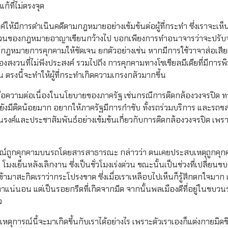
แก้ที่ไม่ตรงจุด
์ให้มีการดำเนินคดีตามกฎหมายอย่างเข้มข้นต่อผู้ที่กระทำ ซึ่งเราจะเห็น
ส่วนของกฎหมายอาญาเขียนกว้างไป บอกเพียงการทำอนาจารว่าจะปรั
รือแก้กฎหมายการคุกคามให้ชัดเจน ยกตัวอย่างเช่น หากมีการใช้วาจาส่อเสี
งสงวนที่ไม่พึงประสงค์ รวมไปถึง การคุกคามทางโซเชียลมีเดียที่มีการพ
ัน ตรงนี้จะทำให้ผู้ที่กระทำเกิดความเกรงกลัวมากขึ้น
ถัดมาคือความต่อเนื่องในนโยบายของภาครัฐ เช่นกรณีการติดกล้องวงจรปิด ท
ังมีติดน้อยมาก อยากให้ภาครัฐมีการกำชับ ทั้งรถร่วมบริการ และรถขส
รงค์และประชาสัมพันธ์อย่างเข้มข้นเกี่ยวกับการติดกล้องวงจรปิด เพร
ารณ์ถูกคุกคามบนรถโดยสารสาธารณะ กล่าวว่า ตนเคยประสบเหตุถูกค
มงเย็นหลังเลิกงาน ซึ่งเป็นชั่วโมงเร่งด่วน ขณะนั้นเป็นช่วงที่เปลี่ยน
เข้ามาสะกิดเราว่ากระโปรงขาด ซึ่งเมื่อเราเหลือบไปเห็นก็รู้สึกตกใจมาก
าแน่นอน แต่เป็นรอยกรีดที่เกิดจากมีด จากนั้นพลเมืองดีที่อยู่ในขบวนร
ว
าเหตุการณ์นี้จะมาเกิดขึ้นกับเราได้อย่างไร เพราะตัวเราเองก็แต่งกายมิดชิด