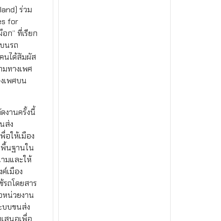
land) ร่วม
es for
ก” ที่เรียก
พศบนรถ
นได้สัมผัส
คามทางเพศ
างเพศบน
งานครั้งนี้
นส่ง
่อให้เมือง
็นพื้นฐานใน
นามและให้
ค์เมือง
่ใช้รถโดยสาร
ือหน่วยงาน
ระบบขนส่ง
ำเสนอเพื่อ