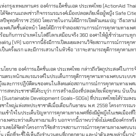
รรรมแห่งกรุงเทพมหานคร องค์การแอ็คชั่นเอด ประเทศไทย (ActionAid Thai
ิงได้จัดงานแถลงข่าวกิจกรรมรณรงค์เมืองปลอดภัยเพื่อผู้หญิง Safe Citi
ปีพุทธศักราช 2560 โดยภายในงานได้มีการเปิดตัวแคมเปญ “ถึงเวลาเผือ
มทางเพศเกิดขึ้นต่อหน้า โดยได้มีการจำลองสถานการณ์การคุกคามทางเ
มกับการนำเทคโนโลยีโลกเสมือนจริง 360 องศาให้ผู้เข้าร่วมงานทุกค
Reality (VR) นอกจากนี้ยังมีการเปิดเผยผลงานวิจัยสถานการณ์การคุก
นครั้งแรก และมีการเสวนาในหัวข้อ “เราจะสามารถยุติการคุกคามท
ารและนโยบาย องค์การแอ็คชั่นเอด ประเทศไทย กล่าวถึงวัตถุประสงค์ในการจัด
้างความตระหนักและรณรงค์ในประเด็นการยุติการคุกคามทางเพศบนระบบข
ู้หญิงและการปฏิบัติตนของคนในสังคมต่อสถานการณ์การคุกคามทางเพศเพื
งค์การสหประชาชาติได้ระบุว่า การสร้างเมืองที่ปลอดภัยเพื่อทุกคน นับเป
ยืน (Sustainable Development Goals–SDGs) ที่ประเทศไทยได้ร่วมลง
ัชชาใหญ่แห่งสหประชาชาติเมื่อเดือนกันยายน พ.ศ. 2558 โครงการรณรง
้ความเข้าใจในประเด็นปัญหาการคุกคามทางเพศที่ยังมีผู้หญิงในเขตเมืองที
างเพศระหว่างเดินทางมาแล้ว นอกจากนี้เราพบว่ายังไม่เคยมีองค์กรหร
ดเจน เราเลยได้จัดทำโครงการวิจัยสำรวจสถานการณ์การคุกคามทางเพศบน
เพื่อที่จะชี้ให้เห็นถึงจำนวนคนที่ถูกคุกคาม และนำตัวเลขเหล่านี้มาน