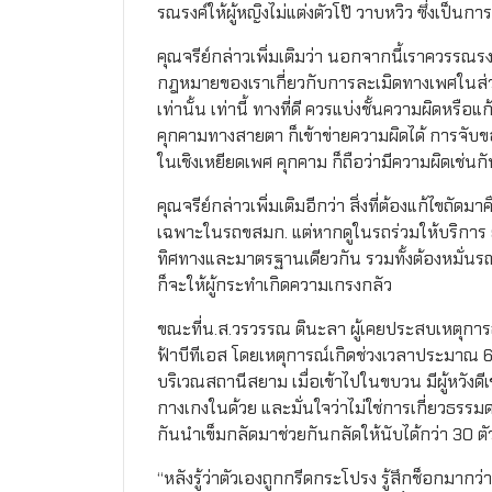
รณรงค์ให้ผู้หญิงไม่แต่งตัวโป๊ วาบหวิว ซึ่งเป็นการ
คุณจรีย์กล่าวเพิ่มเติมว่า นอกจากนี้เราควรรณรงค
กฎหมายของเราเกี่ยวกับการละเมิดทางเพศใน
เท่านั้น เท่านี้ ทางที่ดี ควรแบ่งชั้นความผิดห
คุกคามทางสายตา ก็เข้าข่ายความผิดได้ การจับขอ
ในเชิงเหยียดเพศ คุกคาม ก็ถือว่ามีความผิดเช่นก
คุณจรีย์กล่าวเพิ่มเติมอีกว่า สิ่งที่ต้องแก้ไข
เฉพาะในรถขสมก. แต่หากดูในรถร่วมให้บริการ ย
ทิศทางและมาตรฐานเดียวกัน รวมทั้งต้องหมั่นรณ
ก็จะให้ผู้กระทำเกิดความเกรงกลัว
ขณะที่น.ส.วรวรรณ ตินะลา ผู้เคยประสบเหตุก
ฟ้าบีทีเอส โดยเหตุการณ์เกิดช่วงเวลาประมาณ 6 โ
บริเวณสถานีสยาม เมื่อเข้าไปในขบวน มีผู้หวังดี
กางเกงในด้วย และมั่นใจว่าไม่ใช่การเกี่ยวธรรมด
กันนำเข็มกลัดมาช่วยกันกลัดให้นับได้กว่า 30 ตั
“หลังรู้ว่าตัวเองถูกกรีดกระโปรง รู้สึกช็อกมากว่