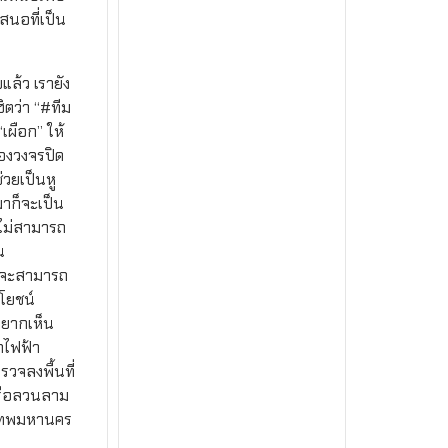
เสนอที่เป็น
ล้ว เรายัง
ิตว่า “#ทีม
เผือก” ให้
้องวงจรปิด
่วยเป็นหู
มาก็จะเป็น
่อไม่สามารถ
น
มันจะสามารถ
โยชน์
อยากเห็น
ถไฟฟ้า
รวจลงพื้นที่
หรือลวนลาม
ุงเทพมหานคร