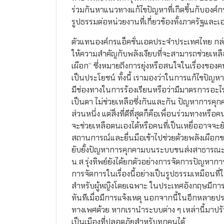
ร่วมกันหาแนวทางแก้ไขปัญหาที่เกิดขึ้นกับองค์กรท
รูปธรรมต่อหน่วยงานที่เกี่ยวข้องทั้งภาครัฐและเ
ตัวแทนองค์กรแอ็คชั่นเอดประจำประเทศไทย กล่า
ให้ความสำคัญกับพลังเงียบที่จะสามารถช่วยเหลื
เผือก” ซึ่งหมายถึงการยุ่งหรือสนใจในเรื่องของคน
เป็นประโยชน์ ทั้งนี้ เรามองว่าในการแก้ไขปัญ
มีช่องทางในการร้องเรียนหรือว่ามีมาตรการอะไรอ
เป็นตา ไม่ช่วยเหลือซึ่งกันและกัน ปัญหาการคุ
ส่วนหนึ่ง แต่สิ่งที่ดีที่สุดก็คือเพื่อนร่วมทางห
จะช่วยเหลือตนเองได้หรือคนที่เป็นเหยื่ออาจจะยั
สถานการณ์และยื่นมือเข้าไปช่วยด้วยพลังเผือกของพ
ยับยั้งปัญหาการคุกคามบนระบบขนส่งสาธารณะได้ 
น.ส.รุ่งทิพย์ยังได้ยกตัวอย่างการจัดการปัญ
การจัดการในเรื่องนี้อย่างเป็นรูปธรรมเหมือนท
สำหรับผู้หญิงโดยเฉพาะ ในประเทศอังกฤษมีการจัด
ทันทีเมื่อมีการแจ้งเหตุ นอกจากนี้ในอีกหลาย
ทางเพศด้วย หากเรานำระบบต่าง ๆ เหล่านี้มาปร
เป็นเมืองที่ปลอดภัยสำหรับทุกคนได้