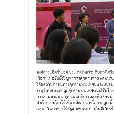
องค์การแอ็คชั่นเอด ประเทศไทยร่วมกับภาคีเครื
เผือก” เพื่อยับยั้งปัญหาการคุกคามทางเพศบนร
วิจัยสถานการณ์การคุกคามทางเพศบนระบบขนส่
ระบุว่าตนเองเคยถูกคุกคามทางเพศขณะใช้บริการข
การลวนลามมากสุด แฉพฤติกรรมสุดหื่นที่คนมักถู
สำเร็จความใคร่ให้เห็น แต๊ะอั๋ง ฉวยโอกาสถูกเน
เสนอ 3 แนวทางให้รัฐและหน่วยงานอื่นที่เกี่ยวข