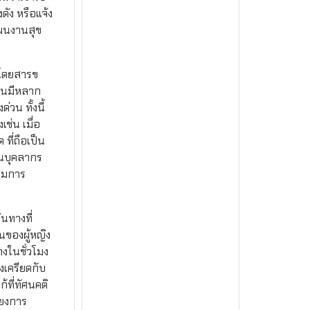
ดัง หรือแจ้ง
แผนงานสุข
ถโดยสารข
ั้นมีหลาก
วน ทั้งนี้
ช่น เมื่อ
ที่ถือเป็น
วนบุคลากร
รรมการ
นทางที่
นของผู้หญิง
างในชั่วโมง
งเครียดกับ
้ที่ทัศนคติ
ียงการ