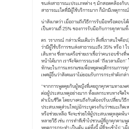
ขนส่งสาธารณะประเภทต่าง ๆ มักสอดคล้องกับปร
สาธารณะใดที่มีผู้ใช้บริการมาก ก็มักมีเหตุกา
น่าสังเกตว่า เมื่อถามถึงวิธีการรับมือหรือตอบโต้เ
เป็นความถี่ 25% ของการรับมือกับการคุกคามท
ดร. วราภรณ์ กล่าวเพิ่มเติมว่า สิ่งที่เราสนใจ
ว่ามีผู้ใช้บริการขนส่งสาธารณะถึง 35% หรือ 1 
เส้นทาง ซึ่งทางเครือข่ายเราเชื่อว่าคนรอบข้างที่
หน้าได้มาก เราจึงจัดการรณรงค์ “ถึงเวลาเผือก” ใ
ทักษะในการแทรกแซงเพื่อหยุดพฤติกรรมการคุกคา
เพศผู้อื่นว่าสังคมเราไม่ยอมรับการกระทำดังก
“จากการพูดคุยกับผู้หญิงที่เคยถูกคุกคามทางเ
ต่อผู้ประสบเหตุอย่างมาก ทั้งผลกระทบทางจิตใ
ดำเนินชีวิต โดยบางคนถึงกับต้องปรับเปลี่ยนวิธ
ประสบเหตุส่วนใหญ่มักระบุตรงกันว่าขณะเกิดเหตุ
หรือช่วยเหลือ จึงจะช่วยให้ผู้ประสบเหตุหลุดพ
หลายวิธี เช่น การทำทีเข้าไปชวนผู้ที่ถูกคุกคามพู
หยุดการกระทำ เป็นต้น แต่ทั้งนี้ ผู้ที่จะเข้า